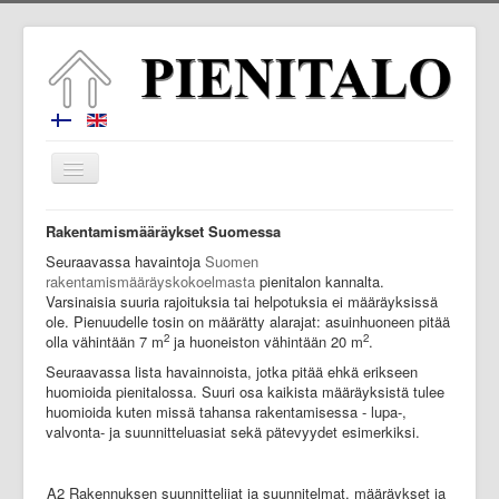
Vaihda
navigointi
Miksi pienitalo?
Rakentamismääräykset Suomessa
Seuraavassa havaintoja
Pohjaratkaisut
Suomen
rakentamismääräyskokoelmasta
pienitalon kannalta.
Seurantakohde 2016
Varsinaisia suuria rajoituksia tai helpotuksia ei määräyksissä
ole. Pienuudelle tosin on määrätty alarajat: asuinhuoneen pitää
Seurantakohde 2022
2
2
olla vähintään 7 m
ja huoneiston vähintään 20 m
.
Seuraavassa lista havainnoista, jotka pitää ehkä erikseen
Ekstrat
huomioida pienitalossa. Suuri osa kaikista määräyksistä tulee
huomioida kuten missä tahansa rakentamisessa - lupa-,
Yhteystiedot
valvonta- ja suunnitteluasiat sekä pätevyydet esimerkiksi.
A2 Rakennuksen suunnittelijat ja suunnitelmat, määräykset ja