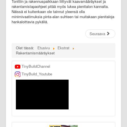
Tonttiin ja rakennuspaikkaan liittyvät kaavamääräykset ja
rakentamistapaohjeet pitää myös lukea pienitalon kannalta.
Näissä ei kuitenkaan ole tainnut yleensä olla
minimivaatimuksia pinta-alan suhteen tai muitakaan pienitaloja
hankaloittavia pykäliä.
Seuraava
Olet tässä:
Etusivu
Ekstrat
Rakentamismääräykset
TinyBuildChannel
TinyBuild_Youtube