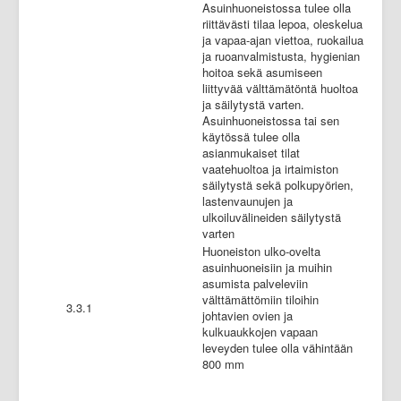
Asuinhuoneistossa tulee olla
riittävästi tilaa lepoa, oleskelua
ja vapaa-ajan viettoa, ruokailua
ja ruoanvalmistusta, hygienian
hoitoa sekä asumiseen
liittyvää välttämätöntä huoltoa
ja säilytystä varten.
Asuinhuoneistossa tai sen
käytössä tulee olla
asianmukaiset tilat
vaatehuoltoa ja irtaimiston
säilytystä sekä polkupyörien,
lastenvaunujen ja
ulkoiluvälineiden säilytystä
varten
Huoneiston ulko-ovelta
asuinhuoneisiin ja muihin
asumista palveleviin
välttämättömiin tiloihin
3.3.1
johtavien ovien ja
kulkuaukkojen vapaan
leveyden tulee olla vähintään
800 mm