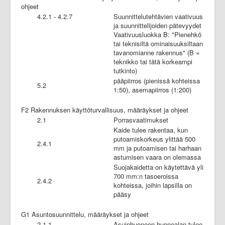
ohjeet
4.2.1 - 4.2.7
Suunnittelutehtävien vaativuus
ja suunnittelijoiden pätevyydet
Vaativuusluokka B: "Pienehkö
tai teknisiltä ominaisuuksiltaan
tavanomianne rakennus" (B =
teknikko tai tätä korkeampi
tutkinto)
pääpiirros (pienissä kohteissa
5.2
1:50), asemapiirros (1:200)
F2 Rakennuksen käyttöturvallisuus, määräykset ja ohjeet
2.1
Porrasvaatimukset
Kaide tulee rakentaa, kun
putoamiskorkeus ylittää 500
2.4.1
mm ja putoamisen tai harhaan
astumisen vaara on olemassa
Suojakaidetta on käytettävä yli
700 mm:n tasoeroissa
2.4.2
kohteissa, joihin lapsilla on
pääsy
G1 Asuntosuunnittelu, määräykset ja ohjeet
2.1.1
Asuinhuoneen huonealan tulee