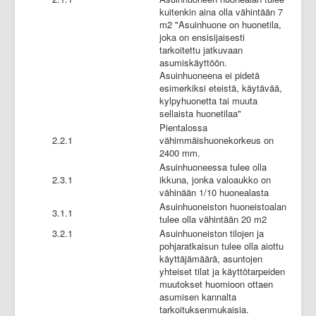
kuitenkin aina olla vähintään 7
m2 "Asuinhuone on huonetila,
joka on ensisijaisesti
tarkoitettu jatkuvaan
asumiskäyttöön.
Asuinhuoneena ei pidetä
esimerkiksi eteistä, käytävää,
kylpyhuonetta tai muuta
sellaista huonetilaa"
Pientalossa
2.2.1
vähimmäishuonekorkeus on
2400 mm.
Asuinhuoneessa tulee olla
2.3.1
ikkuna, jonka valoaukko on
vähinään 1/10 huonealasta
Asuinhuoneiston huoneistoalan
3.1.1
tulee olla vähintään 20 m2
3.2.1
Asuinhuoneiston tilojen ja
pohjaratkaisun tulee olla aiottu
käyttäjämäärä, asuntojen
yhteiset tilat ja käyttötarpeiden
muutokset huomioon ottaen
asumisen kannalta
tarkoituksenmukaisia.